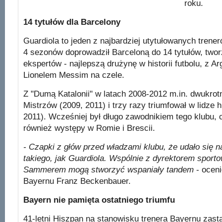
roku.
14 tytułów dla Barcelony
Guardiola to jeden z najbardziej utytułowanych trene
4 sezonów doprowadził Barceloną do 14 tytułów, twor
ekspertów - najlepszą drużynę w historii futbolu, z 
Lionelem Messim na czele.
Z "Dumą Katalonii" w latach 2008-2012 m.in. dwukrot
Mistrzów (2009, 2011) i trzy razy triumfował w lidze 
2011). Wcześniej był długo zawodnikiem tego klubu,
również występy w Romie i Brescii.
- Czapki z głów przed władzami klubu, że udało się n
takiego, jak Guardiola. Wspólnie z dyrektorem spor
Sammerem mogą stworzyć wspaniały tandem
- oceni
Bayernu Franz Beckenbauer.
Bayern nie pamięta ostatniego triumfu
41-letni Hiszpan na stanowisku trenera Bayernu zas