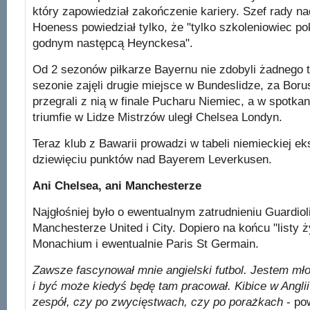
który zapowiedział zakończenie kariery. Szef rady na
Hoeness powiedział tylko, że "tylko szkoleniowiec po
godnym następcą Heynckesa".
Od 2 sezonów piłkarze Bayernu nie zdobyli żadnego
sezonie zajęli drugie miejsce w Bundeslidze, za Bor
przegrali z nią w finale Pucharu Niemiec, a w spotka
triumfie w Lidze Mistrzów uległ Chelsea Londyn.
Teraz klub z Bawarii prowadzi w tabeli niemieckiej e
dziewięciu punktów nad Bayerem Leverkusen.
Ani Chelsea, ani Manchesterze
Najgłośniej było o ewentualnym zatrudnieniu Guardio
Manchesterze United i City. Dopiero na końcu "listy 
Monachium i ewentualnie Paris St Germain.
Zawsze fascynował mnie angielski futbol. Jestem mło
i być może kiedyś będę tam pracował. Kibice w Angli
zespół, czy po zwycięstwach, czy po porażkach
- pow