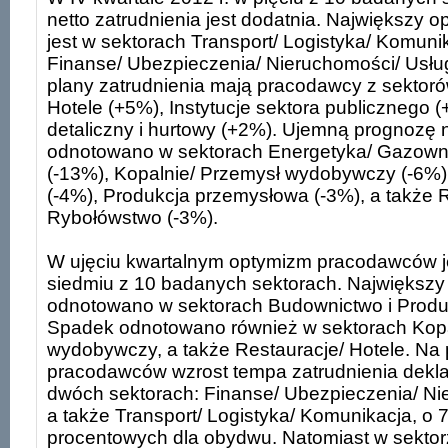
netto zatrudnienia jest dodatnia. Największy 
jest w sektorach Transport/ Logistyka/ Komuni
Finanse/ Ubezpieczenia/ Nieruchomości/ Usłu
plany zatrudnienia mają pracodawcy z sektoró
Hotele (+5%), Instytucje sektora publicznego 
detaliczny i hurtowy (+2%). Ujemną prognozę n
odnotowano w sektorach Energetyka/ Gazown
(-13%), Kopalnie/ Przemysł wydobywczy (-6%
(-4%), Produkcja przemysłowa (-3%), a także R
Rybołówstwo (-3%).
W ujęciu kwartalnym optymizm pracodawców j
siedmiu z 10 badanych sektorach. Największ
odnotowano w sektorach Budownictwo i Produ
Spadek odnotowano również w sektorach Kopa
wydobywczy, a także Restauracje/ Hotele. Na 
pracodawców wzrost tempa zatrudnienia dekla
dwóch sektorach: Finanse/ Ubezpieczenia/ Nie
a także Transport/ Logistyka/ Komunikacja, o 
procentowych dla obydwu. Natomiast w sektor