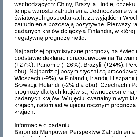
wschodzących: Chiny, Brazylia i Indie, oczeku
tempa wzrostu zatrudnienia. Jednocześnie w 
światowych gospodarkach, za wyjątkiem Włoch
zatrudnienia pozostają pozytywne. Pierwszy r
badanych krajów dołączyła Finlandia, w które
negatywną prognozę netto.
Najbardziej optymistyczne prognozy na świeci
podstawie deklaracji pracodawców na Tajwani
(+27%), Panamie (+26%), Brazylii (+24%), Peru
obu). Najbardziej pesymistyczni są pracodawc
Włoszech (-9%), w Finlandii, Irlandii, Hiszpanii
Słowacji, Holandii (-2% dla obu), Czechach i P
prognozy dla tych krajów są równocześnie naj
badanych krajów. W ujęciu kwartalnym wyniki 
krajach, natomiast w ujęciu rocznym prognoza 
krajach.
Informacje o badaniu
Barometr Manpower Perspektyw Zatrudnienia t