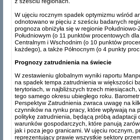
z sześciu regionach.
W ujęciu rocznym spadek optymizmu wśród an
odnotowano w pięciu z sześciu badanych regi
prognoza obniżyła się w regionie Południowo
Południowym (o 11 punktów procentowych dla
Centralnym i Wschodnim (o 10 punktów proce
każdego), a także Północnym (o 4 punkty pro
Prognozy zatrudnienia na świecie
W zestawieniu globalnym wyniki raportu Man
na spadek tempa zatrudnienia w większości b
terytoriach, w najbliższych trzech miesiącach
tego samego okresu ubiegłego roku. Baromet
Perspektyw Zatrudnienia zwraca uwagę na ki
czynników na rynku pracy, które wpływają na 
politykę zatrudnienia, będącą próbą adaptacji
warunków gospodarczych, które panują zarów
jak i poza jego granicami. W ujęciu rocznym,
reprezentujący prawie wszystkie sektory prze