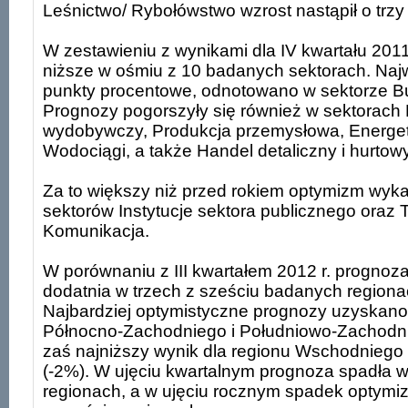
Leśnictwo/ Rybołówstwo wzrost nastąpił o trz
W zestawieniu z wynikami dla IV kwartału 2011
niższe w ośmiu z 10 badanych sektorach. Naj
punkty procentowe, odnotowano w sektorze B
Prognozy pogorszyły się również w sektorach 
wydobywczy, Produkcja przemysłowa, Energe
Wodociągi, a także Handel detaliczny i hurtow
Za to większy niż przed rokiem optymizm wyk
sektorów Instytucje sektora publicznego oraz T
Komunikacja.
W porównaniu z III kwartałem 2012 r. prognoza 
dodatnia w trzech z sześciu badanych regionac
Najbardziej optymistyczne prognozy uzyskano
Północno-Zachodniego i Południowo-Zachodni
zaś najniższy wynik dla regionu Wschodniego 
(-2%). W ujęciu kwartalnym prognoza spadła 
regionach, a w ujęciu rocznym spadek optymiz