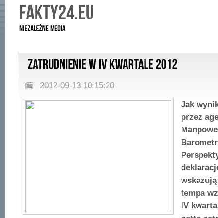
2012-09-13 10:15:20
Jak wyni
przez age
Manpower
Baromet
Perspekty
deklarac
wskazują
tempa wz
IV kwarta