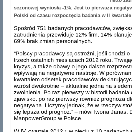
netto zat
sezonowej wyniosła -1%. Jest to pierwsza negaty
Polski od czasu rozpoczęcia badania w II kwartale 
Spośród 751 badanych pracodawców, zwiększ
zatrudnienia przewiduje 12% firm, 14% planuje
69% brak zmian personalnych.
“Polscy pracodawcy są ostrożni, jeśli chodzi o
trzech ostatnich miesiącach 2012 roku. Trwając
kryzys, a także obawy o jego dalsze rozprzestr
wpływają na negatywne nastroje. W porównan
kwartałem odsetek pracodawców deklarującyc
wzrósł dwukrotnie – aktualnie jedna na siedem 
zwolnienia. Po raz pierwszy w historii badani
zjawisko, po raz pierwszy również prognoza dl
negatywna. Liczymy jednak, że w rzeczywistoś
się lepsza od prognoz,” – mówi Iwona Janas, 
ManpowerGroup w Polsce.
W IV kwartale 2012 r. w pięciu z 10 badanych