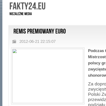
2012-06-21 22:15:07
Podczas 
Mistrzost
polscy g
zwycięst
uhonorow
Za dopr
zwycięst
Polski Z
przewidz
podziału