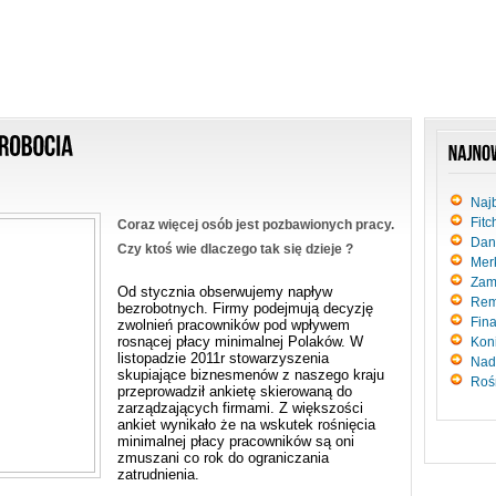
Naj
Fitc
Coraz więcej osób jest pozbawionych pracy.
Dan
Czy ktoś wie dlaczego tak się dzieje ?
Merk
Zam
Od stycznia obserwujemy napływ
Rem
bezrobotnych. Firmy podejmują decyzję
Fin
zwolnień pracowników pod wpływem
rosnącej płacy minimalnej Polaków. W
Kon
listopadzie 2011r stowarzyszenia
Nad
skupiające biznesmenów z naszego kraju
Roś
przeprowadził ankietę skierowaną do
zarządzających firmami. Z większości
ankiet wynikało że na wskutek rośnięcia
minimalnej płacy pracowników są oni
zmuszani co rok do ograniczania
zatrudnienia.