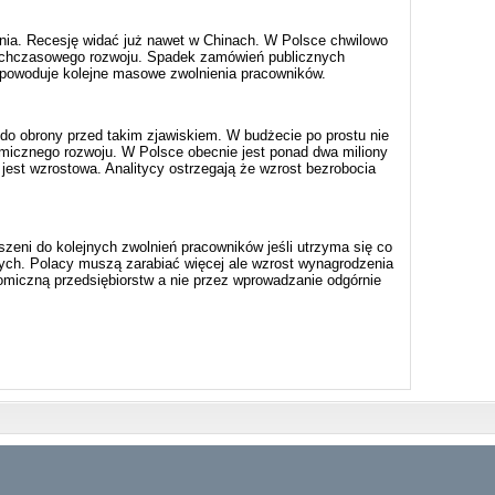
nia. Recesję widać już nawet w Chinach. W Polsce chwilowo
ychczasowego rozwoju. Spadek zamówień publicznych
spowoduje kolejne masowe zwolnienia pracowników.
do obrony przed takim zjawiskiem. W budżecie po prostu nie
micznego rozwoju. W Polsce obecnie jest ponad dwa miliony
 jest wzrostowa. Analitycy ostrzegają że wzrost bezrobocia
zeni do kolejnych zwolnień pracowników jeśli utrzyma się co
ch. Polacy muszą zarabiać więcej ale wzrost wynagrodzenia
iczną przedsiębiorstw a nie przez wprowadzanie odgórnie