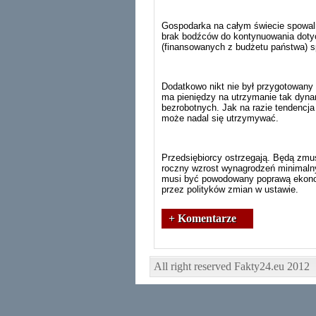
Gospodarka na całym świecie spowal
brak bodźców do kontynuowania dot
(finansowanych z budżetu państwa) 
Dodatkowo nikt nie był przygotowany 
ma pieniędzy na utrzymanie tak dyna
bezrobotnych. Jak na razie tendencja
może nadal się utrzymywać.
Przedsiębiorcy ostrzegają. Będą zmus
roczny wzrost wynagrodzeń minimalny
musi być powodowany poprawą ekonom
przez polityków zmian w ustawie.
+ Komentarze
All right reserved Fakty24.eu 2012