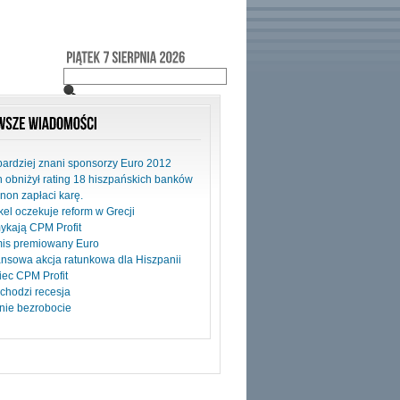
bardziej znani sponsorzy Euro 2012
h obniżył rating 18 hiszpańskich banków
non zapłaci karę.
el oczekuje reform w Grecji
ykają CPM Profit
is premiowany Euro
ansowa akcja ratunkowa dla Hiszpanii
iec CPM Profit
chodzi recesja
nie bezrobocie