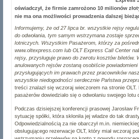
Express 
oświadczył, że firmie zamrożono 10 milionów zło
nie ma ona możliwości prowadzenia dalszej bieżąc
Informujemy, że od 27 lipca br. wszystkie rejsy regu
do odwołania, tym samym wstrzymana zostaje sprzed
lotniczych.
Wszystkim Pasażerom, którzy za pośred
www.oltexpress.com lub OLT Express Call Center naby
rejsy
, przysługuje prawo do zwrotu kosztów biletów.
anulowanych rejsów zostaną osobiście powiadomieni 
przysługujących im prawach przez pracowników nasz
wszystkie niedogodności serdecznie Państwa przep
treści znalazł się wczoraj wieczorem na stronie OLT
pasażerów dowiedziało się o odwołaniu swojego lotu d
Podczas dzisiejszej konferencji prasowej Jarosław F
sytuację spółki, która skłoniła jej władze do tak dras
Odpowiedzialnością za nie obarczył m.in. niemieckieg
obsługującego rezerwacje OLT, który miał wczoraj p
wstrzymaniu przelewów na konto z powodu rosnącego 