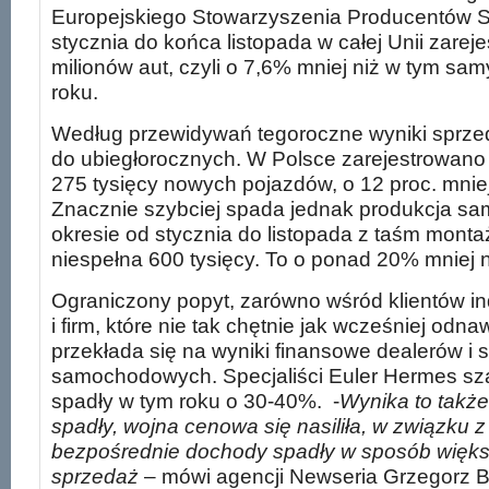
Europejskiego Stowarzyszenia Producentów
stycznia do końca listopada w całej Unii zare
milionów aut, czyli o 7,6% mniej niż w tym sa
roku.
Według przewidywań tegoroczne wyniki sprze
do ubiegłorocznych. W Polsce zarejestrowan
275 tysięcy nowych pojazdów, o 12 proc. mniej
Znacznie szybciej spada jednak produkcja s
okresie od stycznia do listopada z taśm monta
niespełna 600 tysięcy. To o ponad 20% mniej n
Ograniczony popyt, zarówno wśród klientów in
i firm, które nie tak chętnie jak wcześniej odnaw
przekłada się na wyniki finansowe dealerów i 
samochodowych. Specjaliści Euler Hermes szac
spadły w tym roku o 30-40%. -
Wynika to także
spadły, wojna cenowa się nasiliła, w związku z
bezpośrednie dochody spadły w sposób więks
sprzedaż
– mówi agencji Newseria Grzegorz Bł