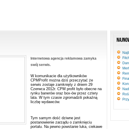
Naj
Fitc
Internetowa agencja reklamowa zamyka
Dan
swój serwis.
Merk
Rem
W komunikacie dla użytkowników
Fin
CPMProfit można dziś przeczytać że
Kon
serwis zostaje zamknięty z dniem 29
Czerwca 2012r. CPM profit było obecne na
Nad
rynku banerów oraz box-ów przez cztery
Roś
lata. W tym czasie zgromadzili pokaźną
Prz
liczbę wydawców.
Tym samym dość dziwne jest
postanowienie zarządu o zamknięciu
portalu. Na pewno powstanie luka, ciekawe